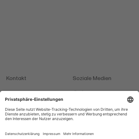
Kontakt
Soziale Medien
tiktok
Switzerland Cheese
Marketing AG
facebook
Laubeggstrasse 68
instagram
Postfach
CH-3006 Bern
youtube
+41 (0)31 385 26 26
info@
scm-cheese.com