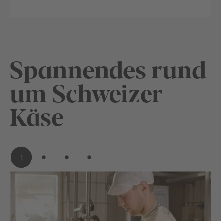
Spannendes rund
um Schweizer
Käse
1
2
3
4