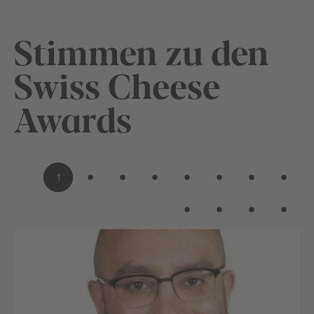
Stimmen zu den
Swiss Cheese
Awards
1
2
3
4
5
6
7
8
9
10
11
12