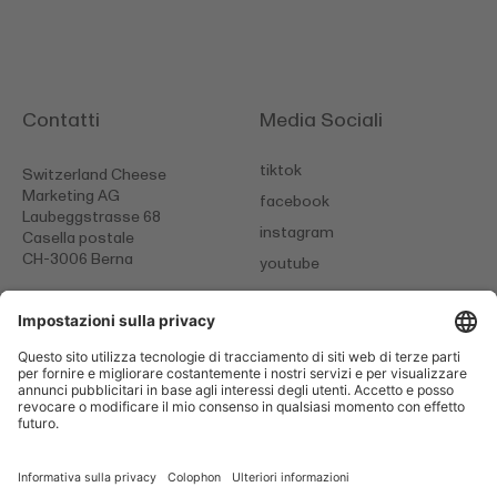
Contatti
Media Sociali
tiktok
Switzerland Cheese
Marketing AG
facebook
Laubeggstrasse 68
instagram
Casella postale
CH-3006 Berna
youtube
+41 (0)31 385 26 26
info@
scm-cheese.com
CGC
Informativa sulla privacy
Colophon
Cookies