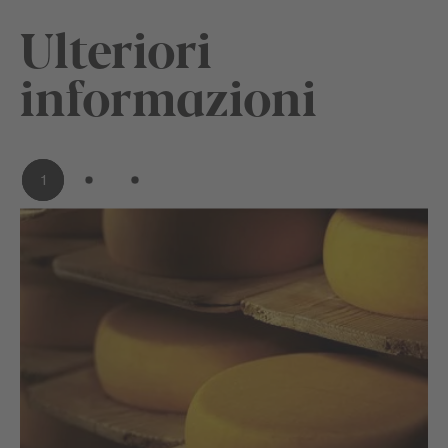
Ulteriori
informazioni
1
2
3